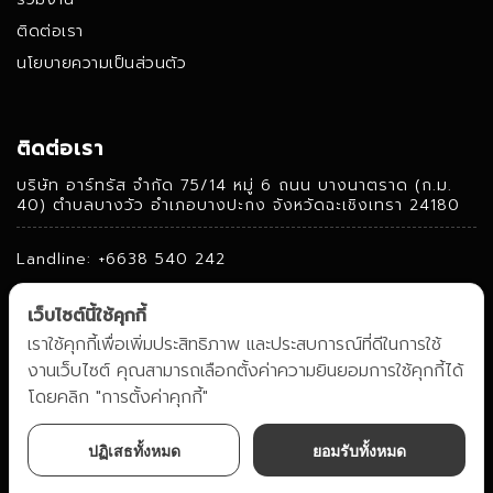
ติดต่อเรา
นโยบายความเป็นส่วนตัว
ติดต่อเรา
บริษัท อาร์ทรัส จํากัด 75/14 หมู่ 6 ถนน บางนาตราด (ก.ม.
40) ตําบลบางวัว อําเภอบางปะกง จังหวัดฉะเชิงเทรา 24180
Landline: +6638 540 242
Fax: +6638 540 241
เว็บไซต์นี้ใช้คุกกี้
Mobile: +6684 360 2230
เราใช้คุกกี้เพื่อเพิ่มประสิทธิภาพ และประสบการณ์ที่ดีในการใช้
งานเว็บไซต์ คุณสามารถเลือกตั้งค่าความยินยอมการใช้คุกกี้ได้
info@artrus.co.th
โดยคลิก "การตั้งค่าคุกกี้"
ปฏิเสธทั้งหมด
ยอมรับทั้งหมด
ติดต่อ