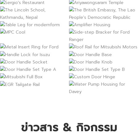
Table Leg for modernform
Amplifier Housing
Side-step Bracker for Ford
MPC Cool
Roof Rail for Mitsubishi
Ranger
Metal Insert Ring for Ford
Motors
Handle Lock for Isuzu
Door Handle Base
Door Handle Socket
Door Handle Knob
Door Handle Set Type A
Door Handle Set Type B
Mitsubishi Full Box
Custom Door Hinge
EGR Tailgate Rail
Water Pump Housing for
Davey
ข่าวสาร & กิจกรรม