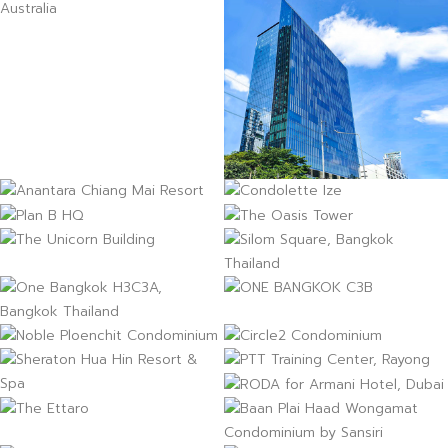
Rasa Tower
Anantara Chiang Mai
Resort
Condolette Ize
Plan B HQ
The Oasis Tower
Silom Square, Bangkok
The Unicorn Building
Thailand
ONE BANGKOK C3B
One Bangkok H3C3A,
ANCA
Noble Ploenchit
Bangkok Thailand
Circle2 Condominium
PTT Training Center,
Condominium
Sheraton Hua Hin
RODA for Armani Hotel,
Rayong
Resort&Spa
Dubai
Baan Plai Haad Wongamat
The Ettaro
Condominium by Sansiri
The British Embassy, The
Sergio's Restaurant
Ariyawongsaram Temple
The Lincoln School,
Lao People's Democratic
Kathmandu, Nepal
Republic