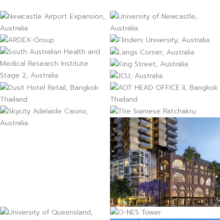
Australia
South Australian Health
Langs Corner, Australia
and Medical Research
King Street, Australia
Institute Stage 2, Australia
JCU, Australia
Dusit Hotel Retail, Bangkok
AOT HEAD OFFICE II,
Thailand
Bangkok Thailand
Skycity Adelaide Casino,
The Siamese Ratchakru
Australia
University of Queensland,
The Escala, Australia
O-NES Tower
Australia