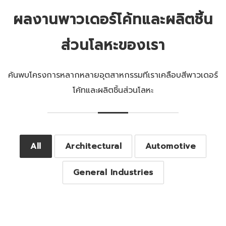
ผลงานพาวเดอร์โค้ทและผลิตชิ้น
ส่วนโลหะของเรา
ค้นพบโครงการหลากหลายอุตสาหกรรมทีเราเคลือบสีพาวเดอร์
โค้ทและผลิตชิ้นส่วนโลหะ
TSMC (Taiwan
All
Architectural
Automotive
Semiconductor
Dubbo Workplace Hub,
University of Newcastle
The Langham, Bangkok
Manufacturing Company),
NSW 2830, Australia
General Industries
Student Accommodation,
Boonmitr Silom, Bangkok
Thailand
Taipei Taiwan
Australia
Thailand
Newcastle Airport
University of Newcastle,
Flinders University,
Expansion, Australia
Australia
ARDEX-Group